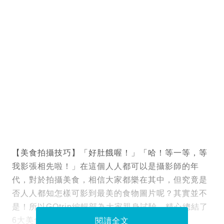
【美食拍攝技巧】「好肚餓喔！」「哈！等一等，等
我影張相先啦！」在這個人人都可以是攝影師的年
代，對於拍攝美食，相信大家都樂在其中，但究竟是
否人人都知怎樣可影到最美的食物圖片呢？其實並不
是！所以GOtrip編輯部為大家親身試驗，精心總結了
6大美食拍攝法，包你like收不停！
閱讀全文