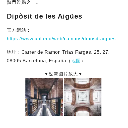
熱門景點之一。
Dipòsit de les Aigües
官方網站：
https://www.upf.edu/web/campus/diposit-aigues
地址：Carrer de Ramon Trias Fargas, 25, 27,
08005 Barcelona, España（
地圖
）