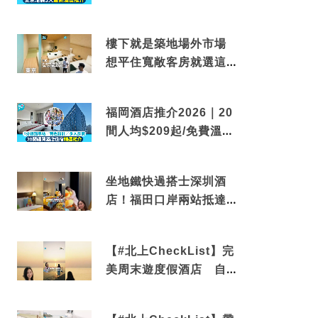
到車站/免費碳酸溫泉
樓下就是築地場外市場
想平住寬敞客房就選這間
東京酒店
福岡酒店推介2026｜20
間人均$209起/免費溫泉/
近博多車站
坐地鐵快過搭士深圳酒
店！福田口岸兩站抵達
還有免費烘洗服務
【#北上CheckList】完
美周末遊度假酒店 自帶
電影院 必打卡深圳膠囊
列車