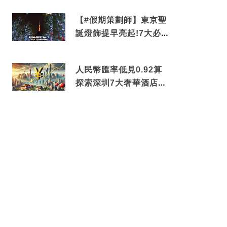
中招
【#假期策劃師】東京聖
誕燈飾提早亮起!7大必去
打卡點 快把路線收藏吧
人民幣匯率低見0.92算
探索深圳7大奢華酒店體
驗