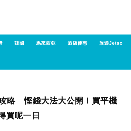
灣
韓國
馬來西亞
酒店優惠
旅遊Jetso
遊攻略 慳錢大法大公開！買平機
得買呢一日