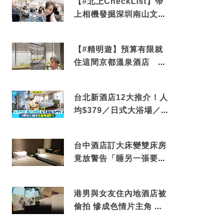
【#北上CheckList】帶
上相機發掘深圳南山文藝
角落 2天1夜住進海景套
房享受私人時光
【#精明遊】預算有限就
住這間京都溫泉酒店 車
站行5分鐘可達 必吃自助
早餐
台北新酒店12大推介！人
均$379／日式大浴場／1
分鐘到捷運／米芝蓮推介
台中酒店訂大床變雙床房
竟放警告「睡另一張要加
錢」網民：好孤寒
港男與女友住內地酒店被
偷拍 慘成色情片主角 鏡
頭位置曝光 逾180間酒店