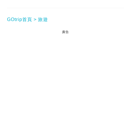
GOtrip首頁
旅遊
廣告
【BNO特區護照】近年愈來愈多港人想出國留學增值