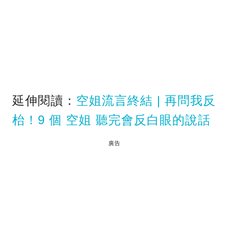
延伸閱讀：
空姐流言終結 | 再問我反
枱！9 個 空姐 聽完會反白眼的說話
廣告