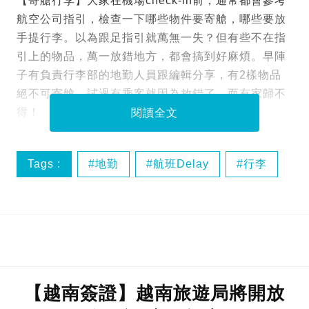
【寄艙行李】大家在機場check-in前，通常都會參考
航空公司指引，檢查一下哪些物件要寄艙，哪些要放
手提行李。以為跟足指引就萬無一失？但有些不在指
引上的物品，萬一放錯地方，都會搞到好麻煩。早陣
子有負責行李部的地勤人員跟編輯分享，有2樣物品
絕不可寄艙，試過有乘客就因為放錯了，而有家歸不
得！
閱讀全文
Tags :
地勤
航班Delay
行李
護照
【越南簽證】越南旅遊局將開放