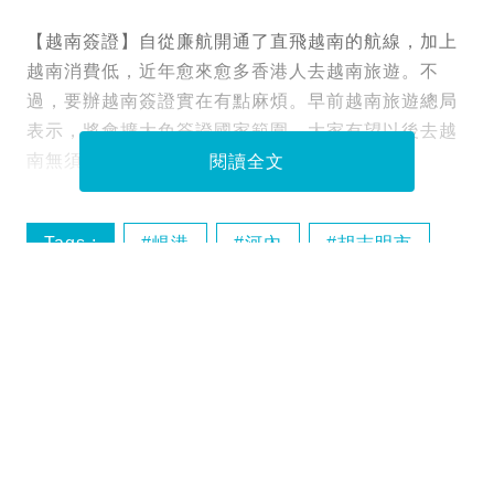
【越南簽證】自從廉航開通了直飛越南的航線，加上
越南消費低，近年愈來愈多香港人去越南旅遊。不
過，要辦越南簽證實在有點麻煩。早前越南旅遊總局
表示，將會擴大免簽證國家範圍，大家有望以後去越
南無須再辦簽證。
閱讀全文
Tags :
峴港
河內
胡志明市
越南