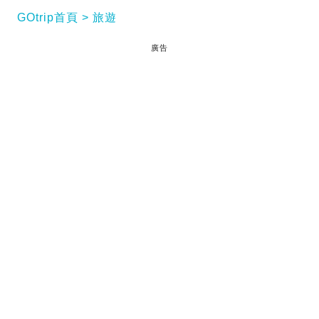
GOtrip首頁
旅遊
廣告
新加坡天氣預報｜相信大家都開始籌備去旅行，出發
前不妨留意一下當地天氣狀況及溫度，執行李時記得
帶足夠衣物，注意天氣預報計劃適當行程啦！
閱讀全文