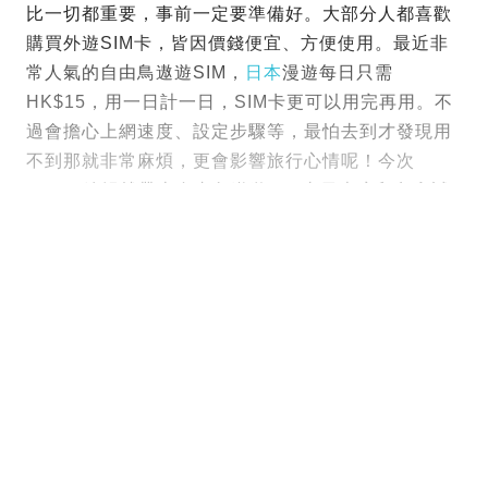
比一切都重要，事前一定要準備好。大部分人都喜歡
購買外遊SIM卡，皆因價錢便宜、方便使用。最近非
常人氣的自由鳥遨遊SIM，
日本
漫遊每日只需
HK$15，用一日計一日，SIM卡更可以用完再用。不
過會擔心上網速度、設定步驟等，最怕去到才發現用
不到那就非常麻煩，更會影響旅行心情呢！今次
GOtrip編輯就帶上自由鳥遨遊SIM去日本鹿兒島實試
一下。
閱讀全文
Tags :
旅行必備
旅遊教室
日本
漫遊數據