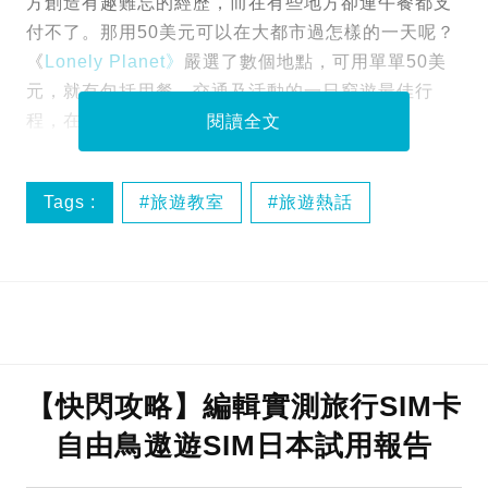
方創造有趣難忘的經歷，而在有些地方卻連午餐都支
付不了。那用50美元可以在大都市過怎樣的一天呢？
《
Lonely Planet》
嚴選了數個地點，可用單單50美
元，就有包括用餐、交通及活動的一日窮遊最佳行
程，在旅行有限預算下的你，一定要看看！
閱讀全文
Tags :
旅遊教室
旅遊熱話
越南
新加坡
【快閃攻略】編輯實測旅行SIM卡
自由鳥遨遊SIM日本試用報告