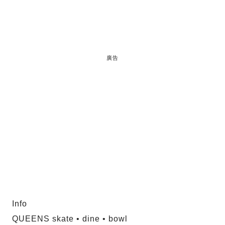
廣告
Info
QUEENS skate • dine • bowl