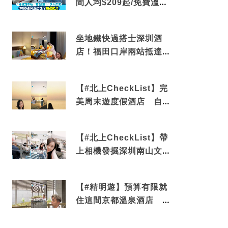
間人均$209起/免費溫泉/
近博多車站
坐地鐵快過搭士深圳酒
店！福田口岸兩站抵達
還有免費烘洗服務
【#北上CheckList】完
美周末遊度假酒店 自帶
電影院 必打卡深圳膠囊
列車
【#北上CheckList】帶
上相機發掘深圳南山文藝
角落 2天1夜住進海景套
房享受私人時光
【#精明遊】預算有限就
住這間京都溫泉酒店 車
站行5分鐘可達 必吃自助
早餐