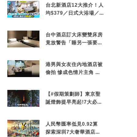
台北新酒店12大推介！人
均$379／日式大浴場／1
分鐘到捷運／米芝蓮推介
台中酒店訂大床變雙床房
竟放警告「睡另一張要加
錢」網民：好孤寒
港男與女友住內地酒店被
偷拍 慘成色情片主角 鏡
頭位置曝光 逾180間酒店
中招
【#假期策劃師】東京聖
誕燈飾提早亮起!7大必去
打卡點 快把路線收藏吧
人民幣匯率低見0.92算
探索深圳7大奢華酒店體