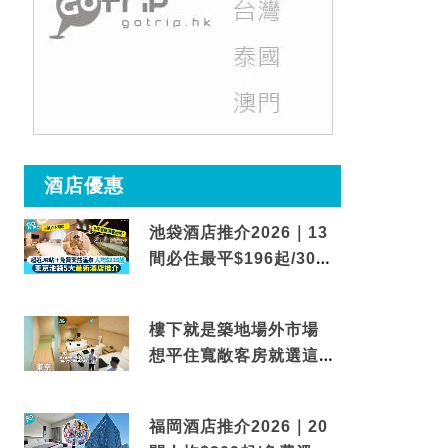
酒店優惠
池袋酒店推介2026｜13
間必住最平$196起/30秒
到車站/免費碳酸溫泉
樓下就是築地場外市場
想平住寬敞客房就選這間
東京酒店
福岡酒店推介2026｜20