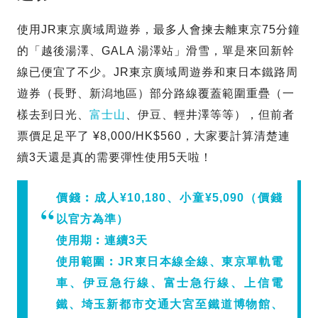
使用JR東京廣域周遊券，最多人會揀去離東京75分鐘
的「越後湯澤、GALA 湯澤站」滑雪，單是來回新幹
線已便宜了不少。JR東京廣域周遊券和東日本鐵路周
遊券（長野、新潟地區）部分路線覆蓋範圍重疊（一
樣去到日光、
富士山
、伊豆、輕井澤等等），但前者
票價足足平了 ¥8,000/HK$560，大家要計算清楚連
續3天還是真的需要彈性使用5天啦！
價錢︰
成人‎¥10,180、小童¥5,090（價錢
以官方為準）
使用期︰
連續3天
使用範圍︰
JR東日本線全線、東京單軌電
車、伊豆急行線、富士急行線、上信電
鐵、埼玉新都市交通大宮至鐵道博物館、