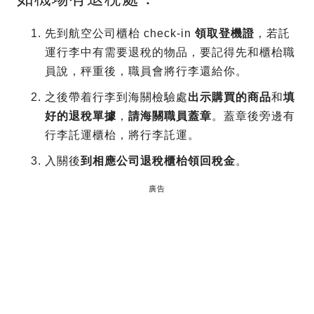
先到航空公司櫃枱 check-in
領取登機證
，若託
運行李中有需要退稅的物品，要記得先和櫃枱職
員說，秤重後，職員會將行李還給你。
之後帶着行李到海關檢驗處
出示購買的商品
和
填
好的退稅單據
，
請海關職員蓋章
。蓋章後旁邊有
行李託運櫃枱，將行李託運。
入關後
到相應公司退稅櫃枱領回稅金
。
廣告