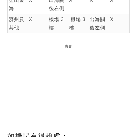
釜山金
X
出海關
X
X
X
海
後右側
濟州及
X
機場 3
機場 3
出海關
X
其他
樓
樓
後左側
廣告
如機場有退稅處：