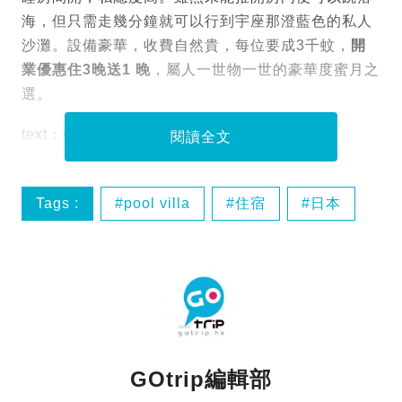
海，但只需走幾分鐘就可以行到宇座那澄藍色的私人
沙灘。設備豪華，收費自然貴，每位要成3千蚊，
開
業優惠住3晚送1 晚
，屬人一世物一世的豪華度蜜月之
選。
text：ONKI＠新假期
閱讀全文
Tags :
pool villa
住宿
日本
沖繩
GOtrip編輯部