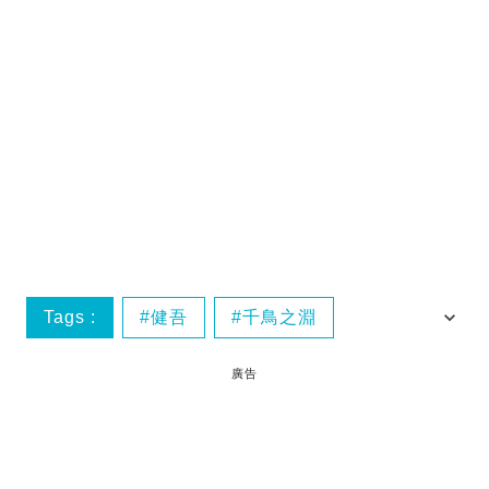
Tags :
健吾
千鳥之淵
失禮行為
旅遊態度
廣告