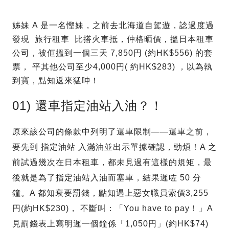
姊妹 A 是一名慳妹，之前去北海道自駕遊，諗過度過
發現 旅行租車 比搭火車抵，仲格晒價，搵日本租車
公司，被佢搵到一個三天 7,850円 (約HK$556) 的套
票， 平其他公司至少4,000円( 約HK$283) ，以為執
到寶，點知返來猛呻！
01) 還車指定油站入油？！
原來該公司的條款中列明了還車限制——還車之前，
要先到 指定油站 入滿油並出示單據確認，勁煩！A 之
前試過幾次在日本租車，都未見過有這樣的規矩，最
後就是為了指定油站入油而塞車，結果遲咗 50 分
鐘。A 都知衰要罰錢，點知遇上惡女職員索價3,255
円(約HK$230)， 不斷叫：「You have to pay！」A
見罰錢表上寫明遲一個鐘係「1,050円」(約HK$74)