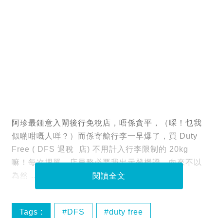
阿珍最鍾意入閘後行免稅店，唔係貪平，（啋！乜我
似啲咁嘅人咩？）而係寄艙行李一早爆了，買 Duty
Free ( DFS 退稅 店) 不用計入行李限制的 20kg
嘛！每次埋單，店員務必要我出示登機證，向來不以
為然 ……
閱讀全文
Tags :
DFS
duty free