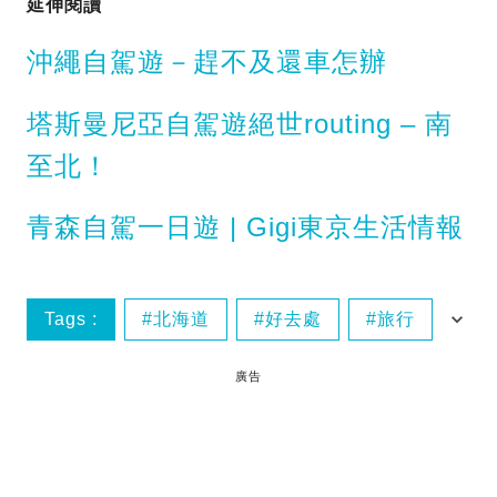
延伸閱讀
沖繩自駕遊－趕不及還車怎辦
塔斯曼尼亞自駕遊絕世routing – 南
至北！
青森自駕一日遊 | Gigi東京生活情報
Tags :
北海道
好去處
旅行
旅行租車
廣告