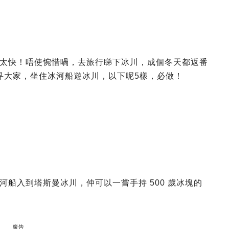
太快！唔使惋惜喎，去旅行睇下冰川，成個冬天都返番
旅 畀大家，坐住冰河船遊冰川，以下呢5樣，必做！
船入到塔斯曼冰川，仲可以一嘗手持 500 歲冰塊的
廣告