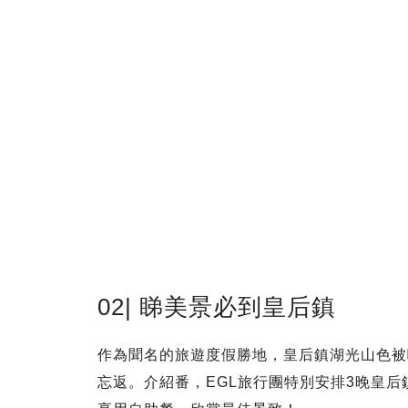
02| 睇美景必到皇后鎮
作為聞名的旅遊度假勝地，皇后鎮湖光山色被
忘返。介紹番，EGL旅行團特別安排3晚皇