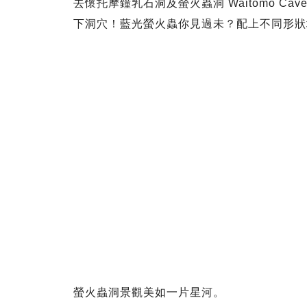
去懷托摩鐘乳石洞及螢火蟲洞 Waitomo 
下洞穴！藍光螢火蟲你見過未？配上不同形狀
螢火蟲洞景觀美如一片星河。