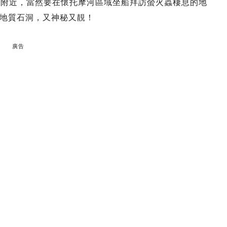
Cave附近，當然要在懷托摩河區域坐船拜訪螢火蟲棲息的地
地質石洞，又神秘又靚！
廣告