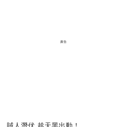
廣告
賊人潛伏 趁天黑出動！