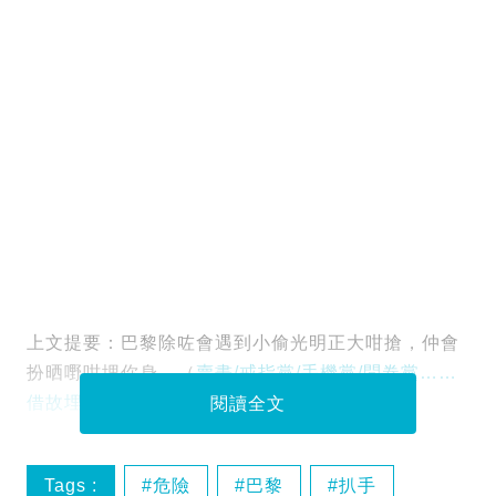
上文提要：巴黎除咗會遇到小偷光明正大咁搶，仲會
扮晒嘢咁埋你身。（
賣畫/戒指黨/手機黨/問卷黨……
借故埋身乜都有！
）
閱讀全文
Tags :
危險
巴黎
扒手