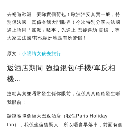
去暢遊歐洲，要睇實個荷包！歐洲治安其實一般，特
別係法國，真係令我大開眼界！今次特別分享去法國
遇上唔同「黨派」嘅事，先送上 巴黎遇劫 實錄 ，等
大家去法國/其他歐洲地區有所警惕！
原文：
小眼睛女孩去旅行
返酒店期間 強搶銀包/手機/單反相
機…
搶劫其實並唔常發生係你眼前，但係真真確確發生喺
我眼前：
話說嗰陣係坐大巴返酒店（我住Paris Holiday
Inn），我係坐偏後既人，所以唔會早落車，前面有個