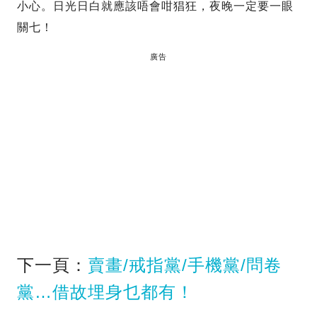
小心。日光日白就應該唔會咁猖狂，夜晚一定要一眼
關七！
廣告
下一頁：
賣畫/戒指黨/手機黨/問卷
黨…借故埋身乜都有！