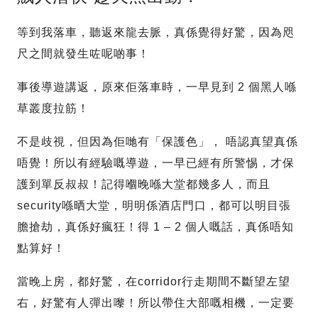
等到我落車，聽返來龍去脈，真係覺得好驚，因為咫
尺之間就發生咗呢啲事！
事後導遊講返，原來佢落車時，一早見到 2 個黑人喺
草叢度拉筋！
不是歧視，但因為佢哋有「保護色」， 唔認真望真係
唔覺！所以有經驗嘅導遊，一早已經有所警惕，才保
護到單反叔叔！記得嗰晚喺大堂都幾多人，而且
security喺晒大堂，明明係酒店門口，都可以明目張
膽搶劫，真係好瘋狂！得 1 – 2 個人嘅話，真係唔知
點算好！
當晚上房，都好驚，在corridor行走期間不斷望左望
右，好驚有人彈出嚟！所以帶住大部嘅相機，一定要