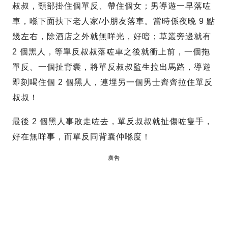
叔叔，頸部掛住個單反、帶住個女；男導遊一早落咗
車，喺下面扶下老人家/小朋友落車。當時係夜晚 9 點
幾左右，除酒店之外就無咩光，好暗；草叢旁邊就有
2 個黑人，等單反叔叔落咗車之後就衝上前，一個拖
單反、一個扯背囊，將單反叔叔監生拉出馬路，導遊
即刻喝住個 2 個黑人，連埋另一個男士齊齊拉住單反
叔叔！
最後 2 個黑人事敗走咗去，單反叔叔就扯傷咗隻手，
好在無咩事，而單反同背囊仲喺度！
廣告