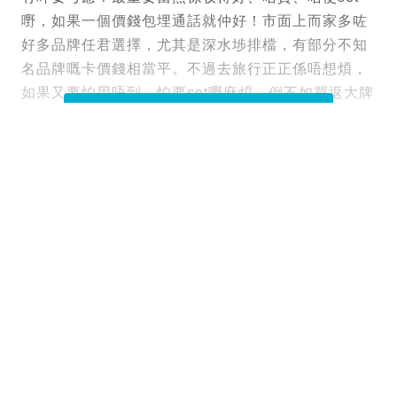
嘢，如果一個價錢包埋通話就仲好！市面上而家多咗
好多品牌任君選擇，尤其是深水埗排檔，有部分不知
名品牌嘅卡價錢相當平。不過去旅行正正係唔想煩，
如果又要怕用唔到，怕要set嘢麻煩，倒不如買返大牌
子，唔怕掃興！
閱讀全文
Tags :
CMHK
儲值卡
漫遊數據
新活時報Miss Sunny