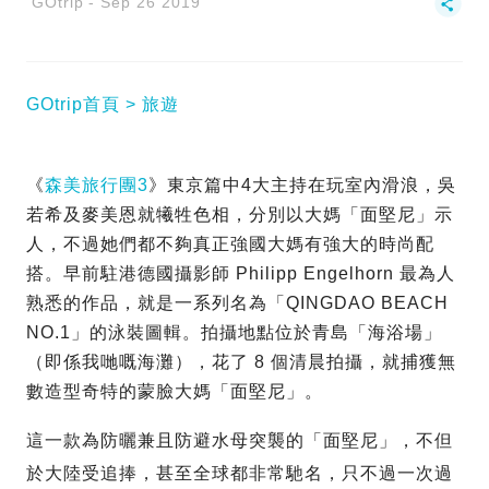
GOtrip
Sep 26 2019
GOtrip首頁
旅遊
《
森美旅行團3
》東京篇中4大主持在玩室內滑浪，吳
若希及麥美恩就犧牲色相，分別以大媽「面堅尼」示
人，不過她們都不夠真正強國大媽有強大的時尚配
搭。早前駐港德國攝影師 Philipp Engelhorn 最為人
熟悉的作品，就是一系列名為「QINGDAO BEACH
NO.1」的泳裝圖輯。拍攝地點位於青島「海浴場」
（即係我哋嘅海灘），花了 8 個清晨拍攝，就捕獲無
數造型奇特的蒙臉大媽「面堅尼」。
這一款為防曬兼且防避水母突襲的「面堅尼」，不但
於大陸受追捧，甚至全球都非常馳名，只不過一次過