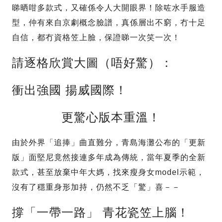
睇晒咁多款式，又確係令人大開眼界！除咗水手服造
型，仲有來自京劇概念臉譜，真係層出不窮，冇十足
自信，都冇資格笠上臉，保證睇一次笑一次！
請逐格欣賞大圖（唔好驚）：
衝出強國 揚威國際！
更驚心版本重溫！
由於外界「追捧」曲直難分，青島海灘公布的「更新
版」面堅尼竟然接連多年成為傳統，當年夏季的全新
款式，甚至放棄中年大媽，找來瘦身女model示範，
沒有了穩重身形加持，仍然不乏「驚」喜－－
撐「一帶一路」 青花瓷笠上腦！