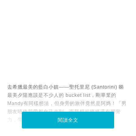
去希臘最美的藍白小鎮——聖托里尼 (Santorini) 睇
最美夕陽應該是不少人的 bucket list，剛畢業的
Mandy有同樣想法，但身旁的旅伴竟然是阿媽！「男
朋友唔使我帶都自己去到，而我想趁媽媽還有腳骨
力，帶佢去睇畢生難忘的美景。」
閱讀全文