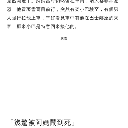
竟然開走了。媽媽當時仍然留在車內，兩人都非常驚
恐，他冒著雪盲目前行，突然有架小巴駛至，有個男
人強行拉他上車，幸好看見車中有他在巴士鄰座的乘
客，原來小巴是特意回來接他的。
廣告
「幾驚被阿媽鬧到死」