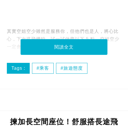
其實空姐空少雖然是服務你，但他們也是人，將心比
心，下次搭飛機時，試一試做齊以下 5 點，空姐空少
一定會愛上你！
閱讀全文
Tags :
乘客
旅遊態度
空中飛傭
空姐
揀加長空間座位！舒服搭長途飛