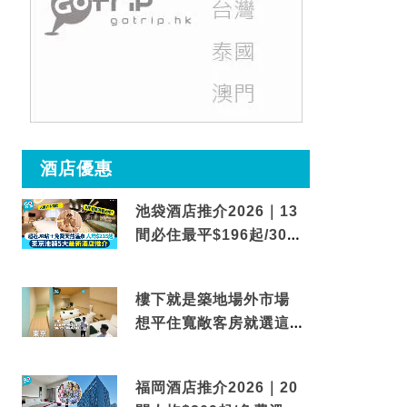
酒店優惠
池袋酒店推介2026｜13
間必住最平$196起/30秒
到車站/免費碳酸溫泉
樓下就是築地場外市場
想平住寬敞客房就選這間
東京酒店
福岡酒店推介2026｜20