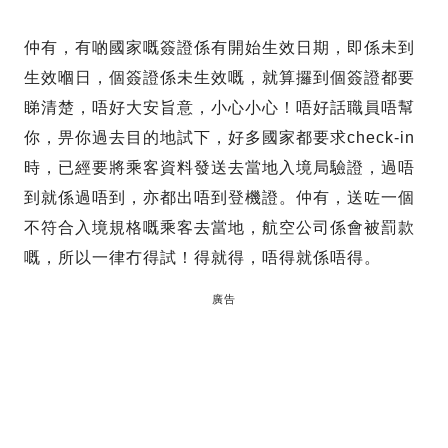
仲有，有啲國家嘅簽證係有開始生效日期，即係未到
生效嗰日，個簽證係未生效嘅，就算攞到個簽證都要
睇清楚，唔好大安旨意，小心小心！唔好話職員唔幫
你，畀你過去目的地試下，好多國家都要求check-in
時，已經要將乘客資料發送去當地入境局驗證，過唔
到就係過唔到，亦都出唔到登機證。仲有，送咗一個
不符合入境規格嘅乘客去當地，航空公司係會被罰款
嘅，所以一律冇得試！得就得，唔得就係唔得。
廣告