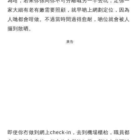
為咁，若果你係同你不可分離嘅另一半去玩，定係一
家大細有老有嫩需要照顧，就早啲上網劃定位，因為
人哋都會咁做。不過當時間過得愈耐，啲位就會被人
攞到散晒。
廣告
即使你冇做到網上check-in，去到機場櫃枱，職員都