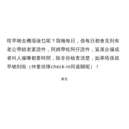
咁早啲去機場做乜呢？我哋每日，係每日都會見到有
老公帶錯老婆證件，阿媽帶咗阿仔證件，返屋企攞或
者叫人攞嚟都要時間，除非你檢查清楚，如果唔係就
早啲到啦（仲要排隊check-in同過關呢）！
廣告