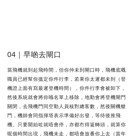
04｜早啲去閘口
當飛機就到起飛時間，但你仲未到閘口時，飛機底嘅
職員已經幫你搵定你件行李，若果你太遲都未到（登
機證上面有寫最遲登機時間），你件行李會被卸下，
然後系統就會將你喺名單上移除，地勤會將登機閘門
關閉，去飛機門同空勤人員核對總客數，然後關機艙
門，機師會同指揮塔表示準備好出發，等待後推飛
機。只要開始咗就唔會停，亦都冇得返轉頭，就算你
呢個時間出現，飛機未走，都唔會放番你上去（當年