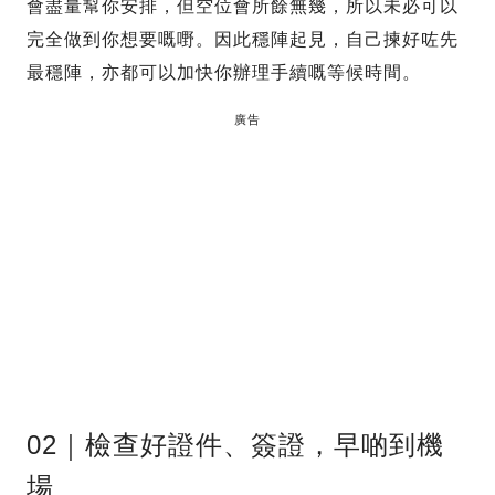
會盡量幫你安排，但空位會所餘無幾，所以未必可以
完全做到你想要嘅嘢。因此穩陣起見，自己揀好咗先
最穩陣，亦都可以加快你辦理手續嘅等候時間。
廣告
02｜檢查好證件、簽證，早啲到機
場