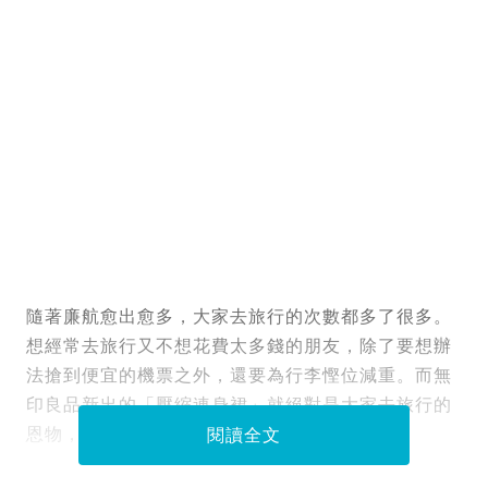
隨著廉航愈出愈多，大家去旅行的次數都多了很多。
想經常去旅行又不想花費太多錢的朋友，除了要想辦
法搶到便宜的機票之外，還要為行李慳位減重。而無
印良品新出的「壓縮連身裙」就絕對是大家去旅行的
恩物，連日本人都很推薦呢！
閱讀全文