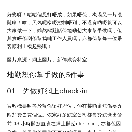
好彩呀！啱啱個風打唔成，如果唔係，機場又一片混
亂喇！嗱，天氣呢樣嘢控制唔到，不過有啲嘢就可以
大家做一下，雖然標題話係地勤想大家幫手做嘅，但
其實唔係剩係幫我哋工作人員嘅，亦都係幫每一位乘
客順利上機起飛嘅！
圖片來源：網上圖片、新傳媒資料室
地勤想你幫手做的5件事
01｜先做好網上check-in
買咗機票唔等於幫你留好埋位，仲有某啲廉航係要畀
附加費去買個位。依家好多航空公司都會於航班出發
前 48 小時開放航班在網上開始check-in，亦都係因