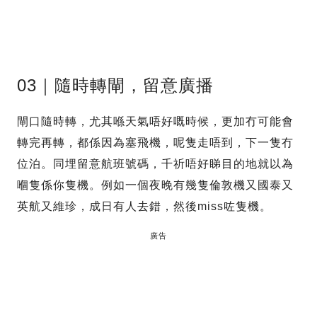
03｜隨時轉閘，留意廣播
閘口隨時轉，尤其喺天氣唔好嘅時候，更加冇可能會
轉完再轉，都係因為塞飛機，呢隻走唔到，下一隻冇
位泊。同埋留意航班號碼，千祈唔好睇目的地就以為
嗰隻係你隻機。例如一個夜晚有幾隻倫敦機又國泰又
英航又維珍，成日有人去錯，然後miss咗隻機。
廣告