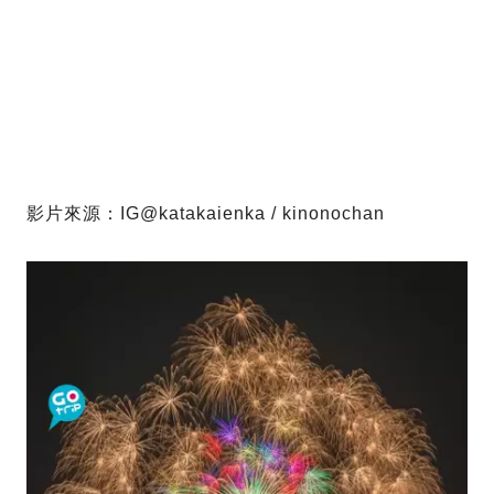
影片來源：IG@katakaienka / kinonochan