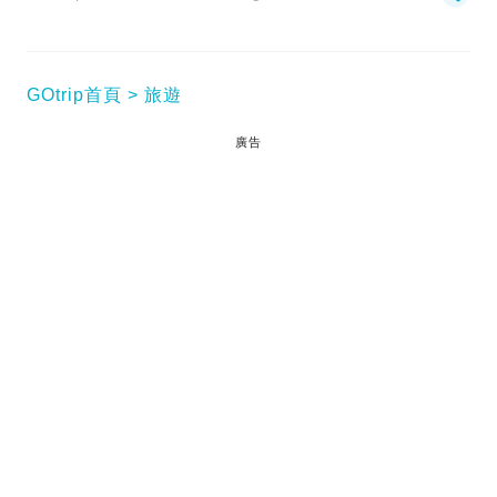
GOtrip首頁
旅遊
廣告
截止今日11.08.2025，人民幣匯率最新報0.91，為港