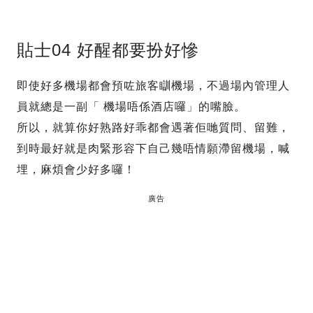
貼士04 好醒都要扮好慘
即使好多機場都會預咗旅客瞓機場，不過場內管理人
員就總是一副「 機場唔係酒店囉」的嘴臉。
所以，就算你好熟路好乖都會遇著佢哋質問、留難，
到時最好就是肉緊形容下自己幾唔情願滯留機場，喊
埋，麻煩會少好多囉！
廣告