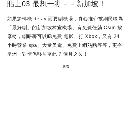
貼士03 最想一瞓－－新加坡！
如果驚轉機 delay 而要瞓機場，真心推介被網民喻為
「最好瞓」的新加坡樟宜機場。有免費任躺 Osim 按
摩椅，瞓唔著可以睇免費 電影、打 Xbox，又有 24
小時營業 spa、大量叉電、免費上網熱點等等，更令
星洲一對情侶移居至此 7 個月之久！
廣告