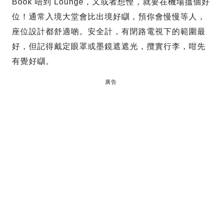
Book 唔到 Lounge，又或者想慳，就要在機場搵個好
位！通常入境大堂會比出境好瞓，預你會慢慢等人，
座位設計都舒適啲。安全計，有閉路電視下的範圍最
好，但記得戴定眼罩或墨鏡遮遮光，攬實行李，咁先
有覺好瞓。
廣告