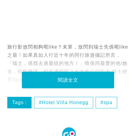
旅行影放閃相夠呃like？未算，放閃到瑞士先係呃like
之最！如果真如入行近十年的同行旅遊攝記所言，
「瑞士，係我去過最靚的地方！」唔係同最愛的他/她
去，你夠膽講，仲有邊個呢？今次先介紹你去 瑞士絕
景Spa！誓行幫你（女友）留下倩影，不枉此行！
閱讀全文
Tags :
Hotel Villa Honegg
spa
琉森湖
瑞士