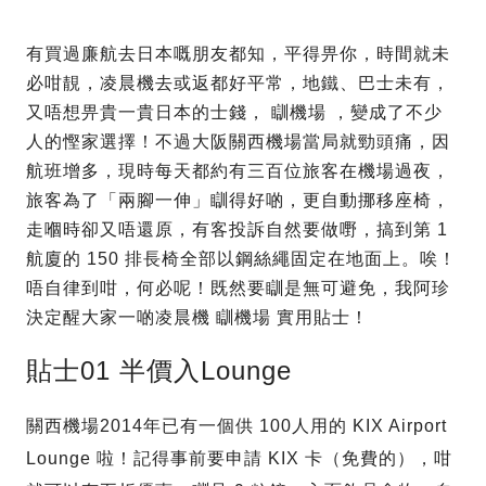
有買過廉航去日本嘅朋友都知，平得畀你，時間就未
必咁靚，凌晨機去或返都好平常，地鐵、巴士未有，
又唔想畀貴一貴日本的士錢， 瞓機場 ，變成了不少
人的慳家選擇！不過大阪關西機場當局就勁頭痛，因
航班增多，現時每天都約有三百位旅客在機場過夜，
旅客為了「兩腳一伸」瞓得好啲，更自動挪移座椅，
走嗰時卻又唔還原，有客投訴自然要做嘢，搞到第 1
航廈的 150 排長椅全部以鋼絲繩固定在地面上。唉！
唔自律到咁，何必呢！既然要瞓是無可避免，我阿珍
決定醒大家一啲凌晨機 瞓機場 實用貼士！
貼士01 半價入Lounge
關西機場2014年已有一個供 100人用的 KIX Airport
Lounge 啦！記得事前要申請 KIX 卡（免費的），咁