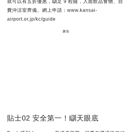
就可以有五折優惠，瞓足 9 粒鐘，入面飲品食物、自
費沖涼室齊備。網上申請：www.kansai-
airport.or.jp/kc/guide
廣告
貼士02 安全第一！瞓天眼底