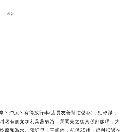
廣告
拿丶沖涼丶有得放行李(店員友善幫忙儲存)，勁乾淨，
咁啱有個尤加利葉蒸氣浴，我聞完之後真係舒服晒，大
按摩和游水。預訂早上三個鐘，都係25鎊！絕對抵過在