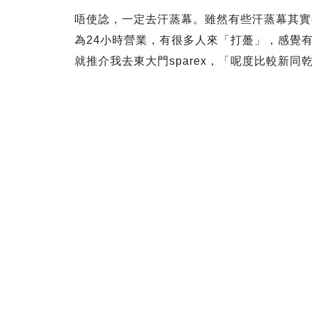
唔使諗，一定去汗蒸幕。雖然有些汗蒸幕其實都
為24小時營業，有很多人來「打躉」，感覺
就推介我去東大門sparex，「呢度比較新同