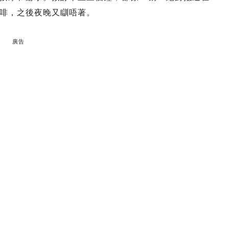
啡，之後夜晚又瞓唔著。
廣告