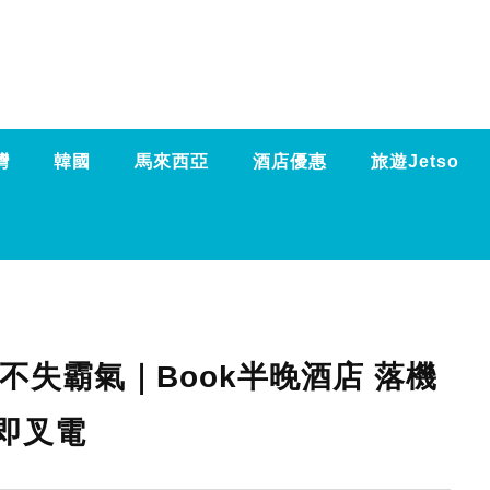
灣
韓國
馬來西亞
酒店優惠
旅遊Jetso
不失霸氣｜Book半晚酒店 落機
即叉電