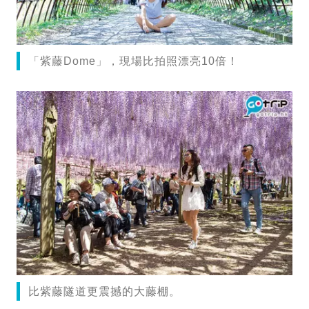
「紫藤Dome」，現場比拍照漂亮10倍！
比紫藤隧道更震撼的大藤棚。