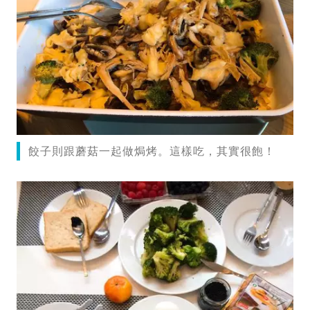
餃子則跟蘑菇一起做焗烤。這樣吃，其實很飽！