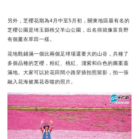
另外，芝櫻花期為4月中至5月初，關東地區最有名的
芝櫻公園是埼玉縣秩父羊山公園，出名得就像富良野
有個薰衣草田一樣。
花地氈鋪滿一個比兩個足球場還要大的山谷，共種了
多個品種的芝櫻，粉紅、桃紅、淺紫和白色的圖案蓋
滿地。大家可以於花田間小路穿插拍照留影，拍一張
融入花海被萬花吞噬的照片。