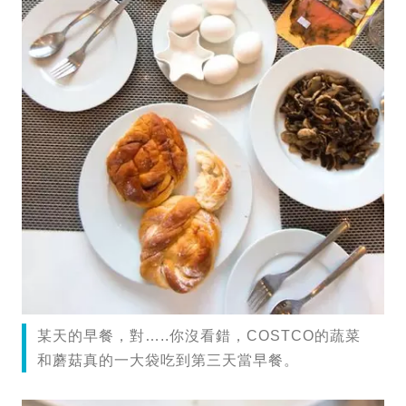
某天的早餐，對…..你沒看錯，COSTCO的蔬菜
和蘑菇真的一大袋吃到第三天當早餐。