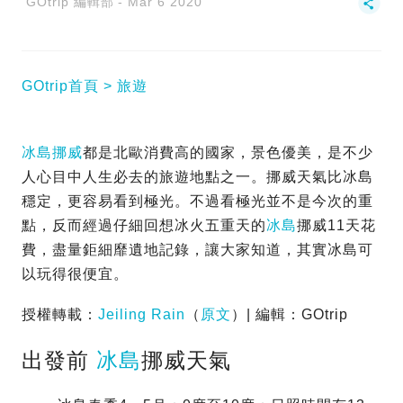
GOtrip 編輯部
Mar 6 2020
GOtrip首頁
旅遊
冰島
挪威
都是北歐消費高的國家，景色優美，是不少
人心目中人生必去的旅遊地點之一。挪威天氣比冰島
穩定，更容易看到極光。不過看極光並不是今次的重
點，反而經過仔細回想冰火五重天的
冰島
挪威11天花
費，盡量鉅細靡遺地記錄，讓大家知道，其實冰島可
以玩得很便宜。
授權轉載：
Jeiling Rain
（
原文
）| 編輯：GOtrip
出發前
冰島
挪威天氣