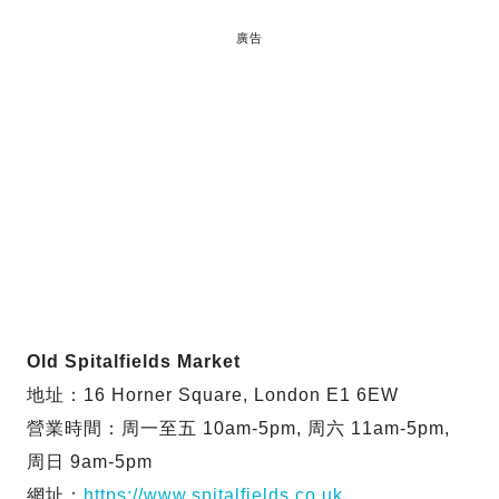
廣告
Old Spitalfields Market
地址：16 Horner Square, London E1 6EW
營業時間：周一至五 10am-5pm, 周六 11am-5pm,
周日 9am-5pm
網址：
https://www.spitalfields.co.uk