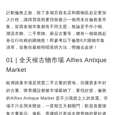
計劃倫敦之旅，除了多個百貨名店和購物區必定要加
入行程，識得買當然要預留最少一個周末在倫敦逛市
集，皆因各個市集都有不同主題，無論是手作小物、
潮流衣飾、二手舊物、家品古董等，總有一個能挑起
各位行街精的購物慾！即參考以下倫敦6大購物市集
清單，並教你最精明唱英鎊方法，慳錢去血拼！
01 | 全天候古物市場 Alfies Antique
Market
歐洲跳蚤市場是買賣二手古董的寶地，但擺賣多年好
的古董、懷舊擺設都被市場吸納了，要找好貨，倫敦
的Alfies Antique Market 是不少識貨之人的首選。市
場不只在周末開放，一星期五天都開門，歡迎喜愛搜
集古董家品、傢私、黑膠唱片甚或名牌舊物的愛好者