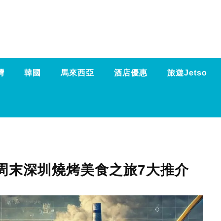
灣
韓國
馬來西亞
酒店優惠
旅遊Jetso
 周末深圳燒烤美食之旅7大推介