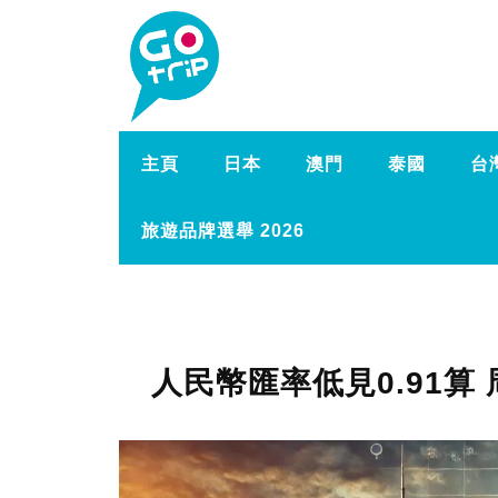
主頁
日本
澳門
泰國
台
旅遊品牌選舉 2026
人民幣匯率低見0.91算