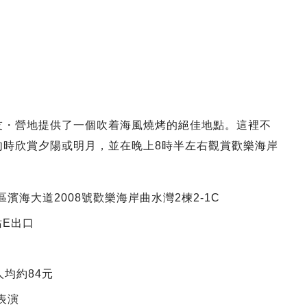
友・營地提供了一個吹着海風燒烤的絕佳地點。這裡不
肉時欣賞夕陽或明月，並在晚上8時半左右觀賞歡樂海岸
海大道2008號歡樂海岸曲水灣2楝2-1C
站E出口
人均約84元
表演