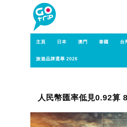
主頁
日本
澳門
泰國
台
旅遊品牌選舉 2026
人民幣匯率低見0.92算 