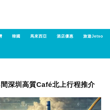
灣
韓國
馬來西亞
酒店優惠
旅遊Jetso
8間深圳高質Café北上行程推介