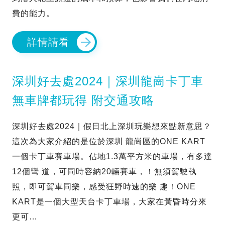
費的能力。
詳情請看
深圳好去處2024｜深圳龍崗卡丁車
無車牌都玩得 附交通攻略
深圳好去處2024｜假⽇北上深圳玩樂想來點新意思？
這次為⼤家介紹的是位於深圳 龍崗區的ONE KART
⼀個卡丁⾞賽⾞場。佔地1.3萬平⽅米的⾞場，有多達
12個彎 道，可同時容納20輛賽⾞，！無須駕駛執
照，即可駕⾞同樂，感受狂野時速的樂 趣！ONE
KART是⼀個⼤型天台卡丁⾞場，⼤家在黃昏時分來
更可…