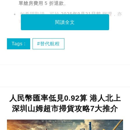
單艙房費用 5 折退款
。
如希望取消，可於
2025年9月21日前
辦理，亦
可獲
未來航程 5 折優惠
。
閱讀全文
Tags :
替代航程
迪士尼探險號首航延期
人民幣匯率低見0.92算 港人北上
深圳山姆超市掃貨攻略7大推介