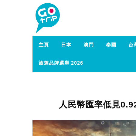
主頁
日本
澳門
泰國
台
旅遊品牌選舉 2026
人民幣匯率低見0.9