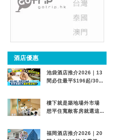
酒店優惠
池袋酒店推介2026｜13
間必住最平$196起/30秒
到車站/免費碳酸溫泉
樓下就是築地場外市場
想平住寬敞客房就選這間
東京酒店
福岡酒店推介2026｜20