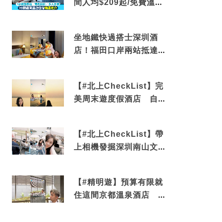
間人均$209起/免費溫泉/
近博多車站
坐地鐵快過搭士深圳酒
店！福田口岸兩站抵達
還有免費烘洗服務
【#北上CheckList】完
美周末遊度假酒店 自帶
電影院 必打卡深圳膠囊
列車
【#北上CheckList】帶
上相機發掘深圳南山文藝
角落 2天1夜住進海景套
房享受私人時光
【#精明遊】預算有限就
住這間京都溫泉酒店 車
站行5分鐘可達 必吃自助
早餐