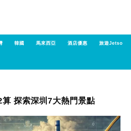
灣
韓國
馬來西亞
酒店優惠
旅遊Jetso
2算 探索深圳7大熱門景點