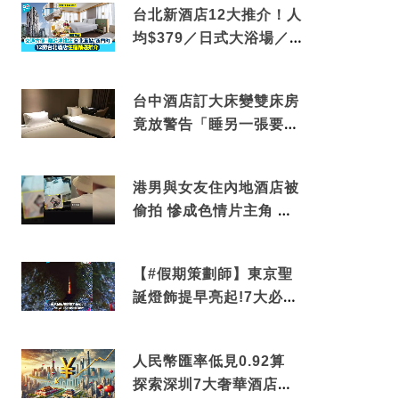
台北新酒店12大推介！人
均$379／日式大浴場／1
分鐘到捷運／米芝蓮推介
台中酒店訂大床變雙床房
竟放警告「睡另一張要加
錢」網民：好孤寒
港男與女友住內地酒店被
偷拍 慘成色情片主角 鏡
頭位置曝光 逾180間酒店
中招
【#假期策劃師】東京聖
誕燈飾提早亮起!7大必去
打卡點 快把路線收藏吧
人民幣匯率低見0.92算
探索深圳7大奢華酒店體