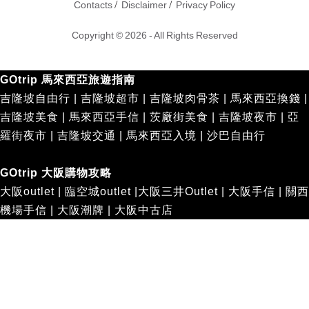
/
/
Contacts
Disclaimer
Privacy Policy
Copyright © 2026 - All Rights Reserved
GOtrip 馬來西亞旅遊指南
吉隆坡自由行
|
吉隆坡超市
|
吉隆坡肉骨茶
|
馬來西亞換錢
|
吉隆坡美食
|
馬來西亞手信
|
茨廠街美食
|
吉隆坡夜市
|
亞
羅街夜市
|
吉隆坡交通
|
馬來西亞入境
|
沙巴自由行
GOtrip 大阪購物攻略
大阪outlet
|
臨空城outlet
|
大阪三井Outlet
|
大阪手信
|
關西
機場手信
|
大阪潮牌
|
大阪中古店