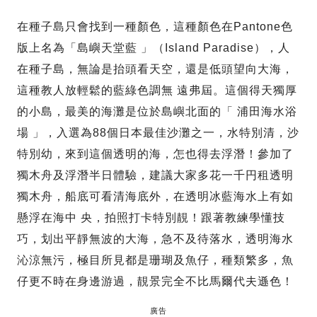
在種子島只會找到一種顏色，這種顏色在Pantone色
版上名為「島嶼天堂藍 」（Island Paradise），人
在種子島，無論是抬頭看天空，還是低頭望向大海，
這種教人放輕鬆的藍綠色調無 遠弗屆。這個得天獨厚
的小島，最美的海灘是位於島嶼北面的「 浦田海水浴
場 」，入選為88個日本最佳沙灘之一，水特別清，沙
特別幼，來到這個透明的海，怎也得去浮潛！參加了
獨木舟及浮潛半日體驗，建議大家多花一千円租透明
獨木舟，船底可看清海底外，在透明冰藍海水上有如
懸浮在海中 央，拍照打卡特別靚！跟著教練學懂技
巧，划出平靜無波的大海，急不及待落水，透明海水
沁涼無污，極目所見都是珊瑚及魚仔，種類繁多，魚
仔更不時在身邊游過，靚景完全不比馬爾代夫遜色！
廣告