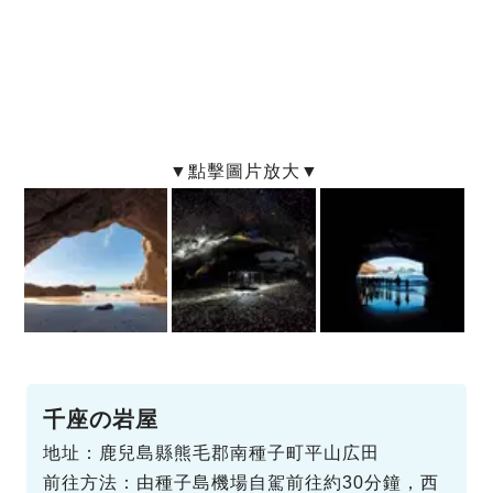
千座の岩屋
地址：鹿兒島縣熊毛郡南種子町平山広田
前往方法：由種子島機場自駕前往約30分鐘，西