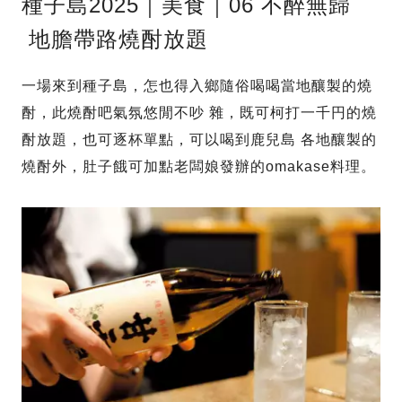
種子島2025｜美食｜06 不醉無歸
地膽帶路燒酎放題
一場來到種子島，怎也得入鄉隨俗喝喝當地釀製的燒
酎，此燒酎吧氣氛悠閒不吵 雜，既可柯打一千円的燒
酎放題，也可逐杯單點，可以喝到鹿兒島 各地釀製的
燒酎外，肚子餓可加點老闆娘發辦的omakase料理。