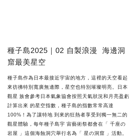
種子島2025｜02 自製浪漫 海邊洞
窟最美星空
種子島作為日本最接近宇宙的地方，這裡的天空看起
來彷彿特別寬廣無邊際，星空也特別璀璨明亮。日本
觀星 族會參考日本氣象協會按照天氣狀況和月亮盈虧
計算出來 的星空指數，種子島的指數常常高達
100%！為了讓特地 到來的狂熱者享受到獨一無二的
觀星體驗，每年種子島宇 宙藝術祭都會在「 千座の
岩屋 」這個海蝕洞穴舉行名為「 星の洞窟 」活動。