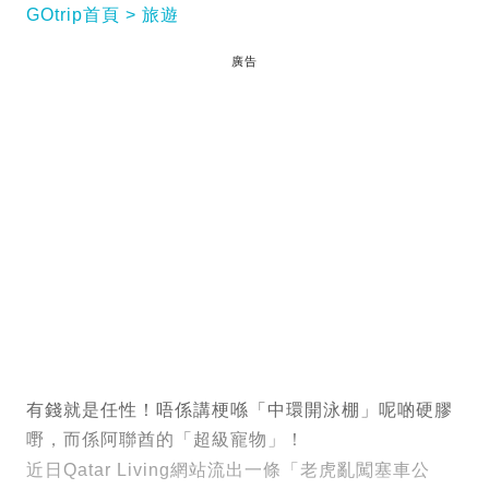
GOtrip首頁
旅遊
廣告
有錢就是任性！唔係講梗喺「中環開泳棚」呢啲硬膠
嘢，而係阿聯酋的「超級寵物」！
近日Qatar Living網站流出一條「老虎亂闖塞車公