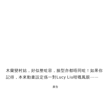
木蘭變村姑，好似整咗容，臉型亦都唔同咗！如果你
記得，本來動畫設定係一對Lucy Liu咁嘅鳳眼⋯⋯
廣告