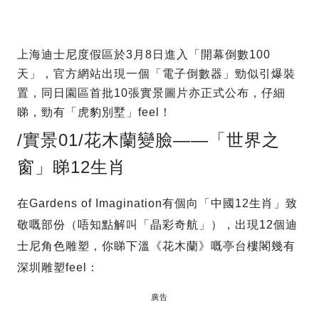
上海迪士尼度假區於3月8日進入「開幕倒數100
天」，官方網站出現一個「電子倒數器」勁似引爆裝
置，同日園區首批10張實景圖片亦正式公布，仔細
睇，勁有「虎豹別墅」feel！
/實景01/花木蘭變臉——「世界之
窗」睇12生肖
在Gardens of Imagination有個向「中國12生肖」致
敬嘅部份（唔知點解叫「晶彩奇航」），出現12個迪
士尼角色雕塑，你睇下溫《花木蘭》嘅亭台樓閣幾有
深圳雕塑feel：
廣告