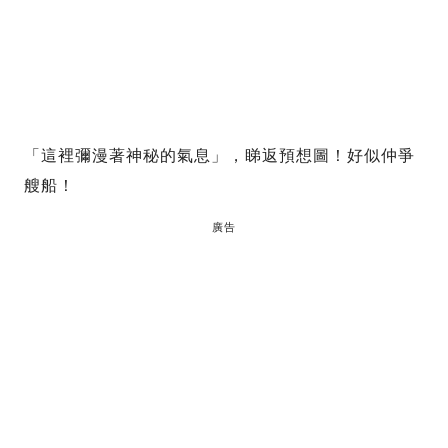
「這裡彌漫著神秘的氣息」，睇返預想圖！好似仲爭
艘船！
廣告