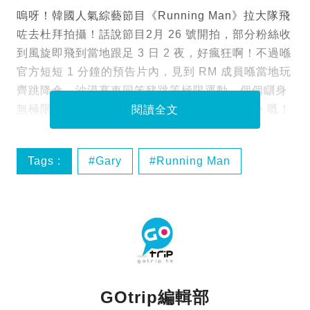
嗚呀！韓國人氣綜藝節目《Running Man》拉大隊飛
咗去杜拜拍攝！話說節目2月 26 號開拍，部分粉絲收
到風旋即飛到當地跟足 3 日 2 夜，好瘋狂啊！不過喺
官方短短 1 分鐘的預告片內，見到 RM 成員喺當地玩
齊跳降傘、沙漠賽車同笨豬跳等極限運動，個個瞓身
無極限
，又真係難怪粉絲們一擲千金為求睇 live 嘅！
閱讀全文
Tags :
Gary
Running Man
Skydive
Xline
GOtrip編輯部