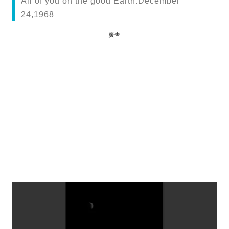
All of you on the good Earth.December
24,1968
廣告