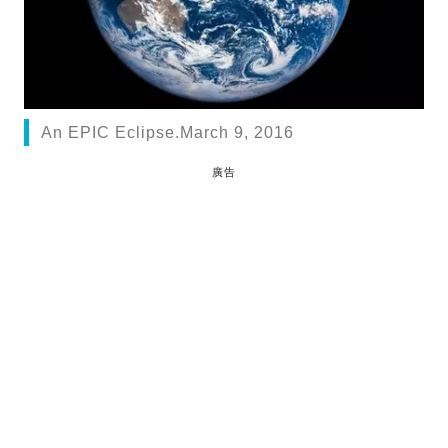
An EPIC Eclipse.March 9, 2016
廣告