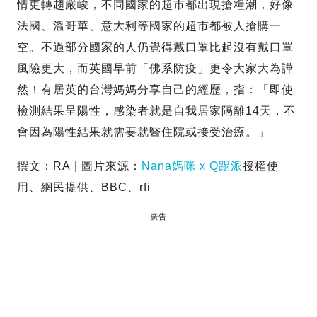
情更轉趨嚴峻，不同國家的超市都出現搶糧潮，好像
法國、溫哥華、意大利等國家的超市都被人搶購一
空。不過部分國家的人仍覺得戴口罩比起沒有戴口罩
風險更大，而英國早前「佛系防疫」更令大家大為譁
然！有居英的台灣媽媽分享自己的經歷，指：「即使
檢測結果呈陽性，感染者就是自我居家隔離14天，不
會因為陽性結果就需要就醫住院或接受治療。」
撰文：RA | 圖片來源：
Nana媽咪 x Q踢派
授權使
用、網民提供、BBC、rfi
廣告