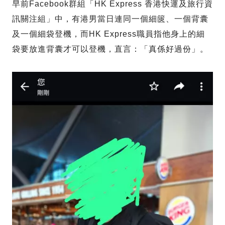
早前Facebook群組「HK Express 香港快運及旅行資
訊關注組」中，有港男當日連同一個細篋、一個背囊
及一個細袋登機，而HK Express職員指他身上的細
袋要放進背囊才可以登機，直言：「真係好過份」。