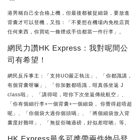
港男稱自己全合格上機，但最後都被捉細袋，要放進
背囊才可以登機，又指：「不要想在機場內免稅店買
任何東西，你買咗一條煙或手信都當一件行李」。
網民力讚HK Express：我對呢間公
司有希望！
網民反斥事主：「支持UO嚴正執法」、「你都識講，
有個背囊呀嘛」、「你加數都唔識，咁真係坐返 J
class啦」、「講得啱，咁你下次坐返傳統航空」、
「你有個細行李+一個背囊+一個細袋， 你覺得超唔超
呢」、「你個袋大過你個頭喎」、「將個細袋放入背
囊度好難咩」、「無捉佢哋過磅，好似差咁啲」等。
HK Express最多可携帶兩件物品登