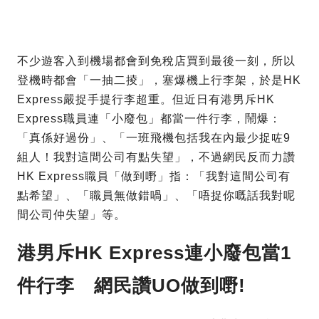
不少遊客入到機場都會到免稅店買到最後一刻，所以
登機時都會「一抽二掕」，塞爆機上行李架，於是HK
Express嚴捉手提行李超重。但近日有港男斥HK
Express職員連「小廢包」都當一件行李，鬧爆：
「真係好過份」、「一班飛機包括我在內最少捉咗9
組人！我對這間公司有點失望」，不過網民反而力讚
HK Express職員「做到嘢」指：「我對這間公司有
點希望」、「職員無做錯喎」、「唔捉你嘅話我對呢
間公司仲失望」等。
港男斥HK Express連小廢包當1
件行李 網民讚UO做到嘢!