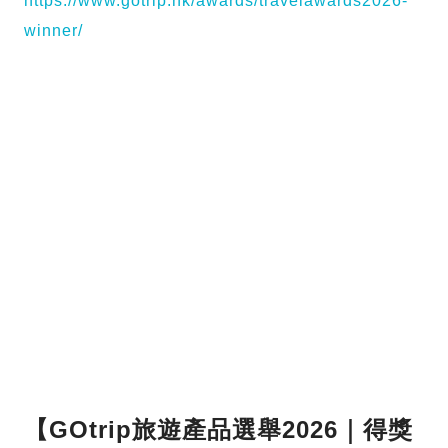
https://www.gotrip.hk/awards/travelawards2026-
winner/
【GOtrip旅遊產品選舉2026｜得獎