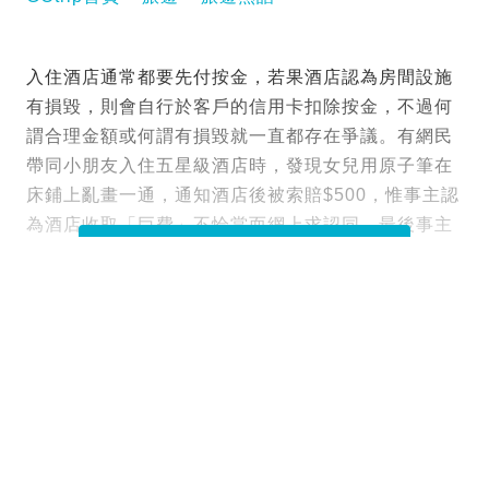
入住酒店通常都要先付按金，若果酒店認為房間設施
有損毀，則會自行於客戶的信用卡扣除按金，不過何
謂合理金額或何謂有損毀就一直都存在爭議。有網民
帶同小朋友入住五星級酒店時，發現女兒用原子筆在
床鋪上亂畫一通，通知酒店後被索賠$500，惟事主認
為酒店收取「巨費」不恰當而網上求認同，最後事主
結局超災難。
閱讀全文
Tags :
5星級酒店清潔費
原子筆
圖片來源：PTT網站、Netflix《Inventing
Anna》截圖、TVB《BB來了》截圖