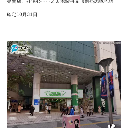
專賣店。好傷心⋯⋯之去池袋再見唔到熟悉嘅地標
確定10月31日