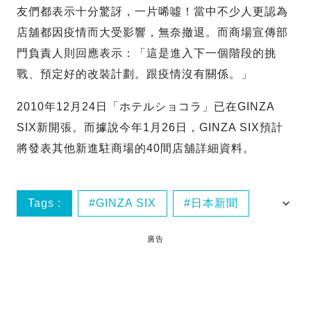
友們都表示十分驚訝，一片唏噓！當中不少人更認為
店舖都因疫情而大受影響，無奈撤退。而商場宣傳部
門負責人則回應表示：「這是進入下一個階段的挑
戰、預定好的改裝計劃。跟疫情沒有關係。」
2010年12月24日「ホテルショコラ」已在GINZA
SIX新開張。而據說今年1月26日，GINZA SIX預計
將發表其他新進駐商場的40間店舖詳細資料。
Tags :
GINZA SIX
日本新聞
東京好去處
銀座
廣告