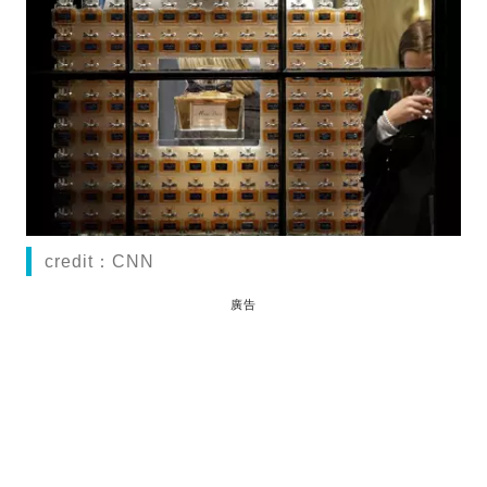
credit：CNN
廣告