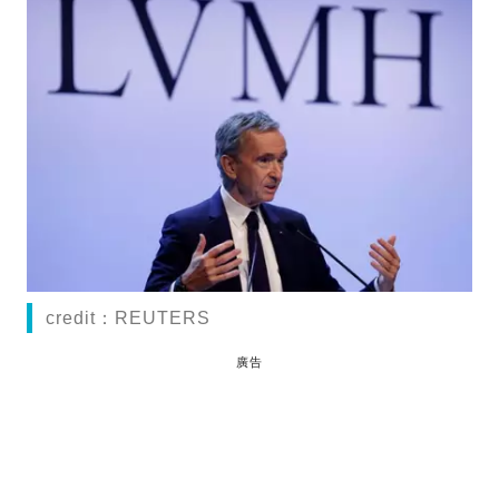
credit：REUTERS
廣告