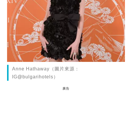
Anne Hathaway（圖片來源：
IG@bulgarihotels）
廣告