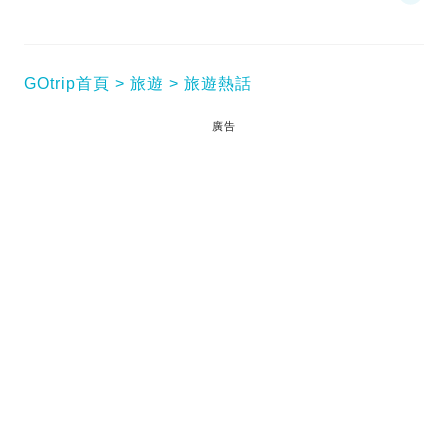
GOtrip首頁
旅遊
旅遊熱話
廣告
每個人去旅行一定試過大頭蝦「Miss 咗班機」，儘管