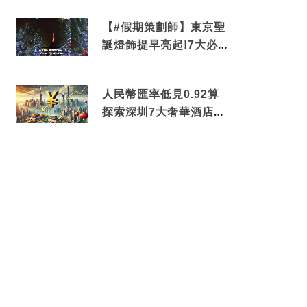
中招
【#假期策劃師】東京聖
誕燈飾提早亮起!7大必去
打卡點 快把路線收藏吧
人民幣匯率低見0.92算
探索深圳7大奢華酒店體
驗