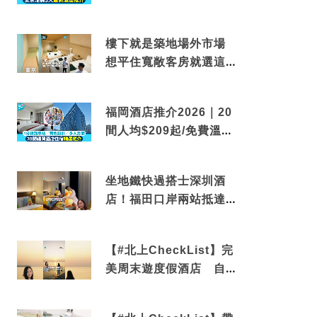
到車站/免費碳酸溫泉
樓下就是築地場外市場
想平住寬敞客房就選這間
東京酒店
福岡酒店推介2026｜20
間人均$209起/免費溫泉/
近博多車站
坐地鐵快過搭士深圳酒
店！福田口岸兩站抵達
還有免費烘洗服務
【#北上CheckList】完
美周末遊度假酒店 自帶
電影院 必打卡深圳膠囊
列車