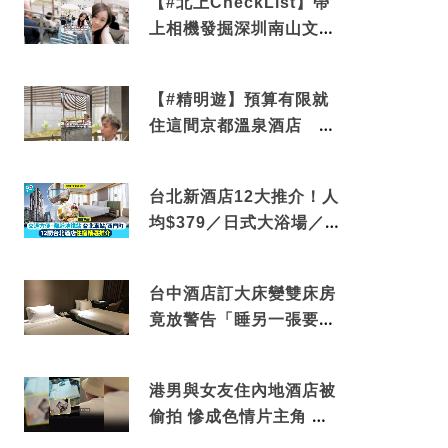
【#北上CheckList】帶
上相機發掘深圳南山文藝
角落 2天1夜住進海景套
房享受私人時光
【#精明遊】預算有限就
住這間京都溫泉酒店 車
站行5分鐘可達 必吃自助
早餐
台北新酒店12大推介！人
均$379／日式大浴場／1
分鐘到捷運／米芝蓮推介
台中酒店訂大床變雙床房
竟放警告「睡另一張要加
錢」網民：好孤寒
港男與女友住內地酒店被
偷拍 慘成色情片主角 鏡
頭位置曝光 逾180間酒店