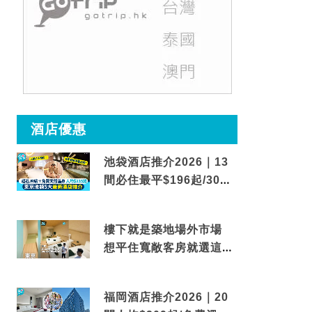
酒店優惠
池袋酒店推介2026｜13
間必住最平$196起/30秒
到車站/免費碳酸溫泉
樓下就是築地場外市場
想平住寬敞客房就選這間
東京酒店
福岡酒店推介2026｜20