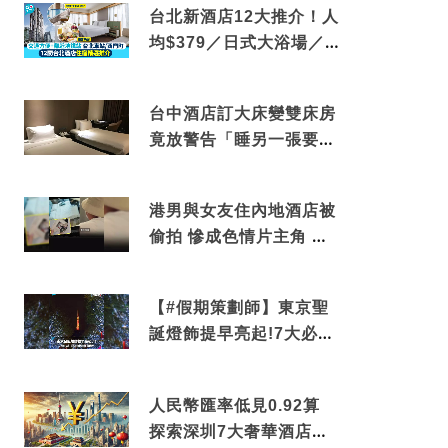
台北新酒店12大推介！人
均$379／日式大浴場／1
分鐘到捷運／米芝蓮推介
台中酒店訂大床變雙床房
竟放警告「睡另一張要加
錢」網民：好孤寒
港男與女友住內地酒店被
偷拍 慘成色情片主角 鏡
頭位置曝光 逾180間酒店
中招
【#假期策劃師】東京聖
誕燈飾提早亮起!7大必去
打卡點 快把路線收藏吧
人民幣匯率低見0.92算
探索深圳7大奢華酒店體