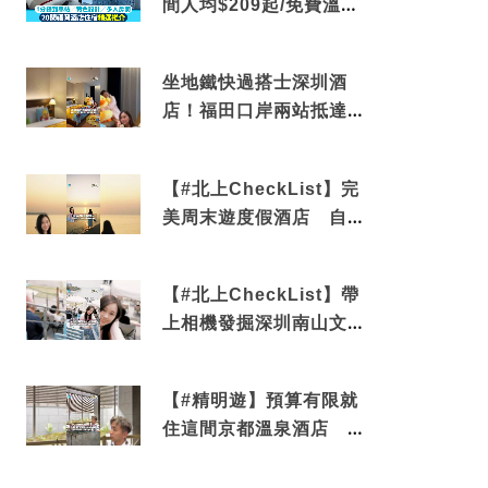
間人均$209起/免費溫泉/
近博多車站
坐地鐵快過搭士深圳酒
店！福田口岸兩站抵達
還有免費烘洗服務
【#北上CheckList】完
美周末遊度假酒店 自帶
電影院 必打卡深圳膠囊
列車
【#北上CheckList】帶
上相機發掘深圳南山文藝
角落 2天1夜住進海景套
房享受私人時光
【#精明遊】預算有限就
住這間京都溫泉酒店 車
站行5分鐘可達 必吃自助
早餐