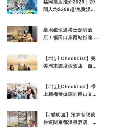
福岡酒店推介2026｜20
間人均$209起/免費溫泉/
近博多車站
坐地鐵快過搭士深圳酒
店！福田口岸兩站抵達 還
有免費烘洗服務
【#北上CheckList】完
美周末遊度假酒店 自帶
電影院 必打卡深圳膠囊列
車
【#北上CheckList】帶
上相機發掘深圳南山文藝
角落 2天1夜住進海景套
房享受私人時光
【#精明遊】預算有限就
住這間京都溫泉酒店 車
站行5分鐘可達 必吃自助