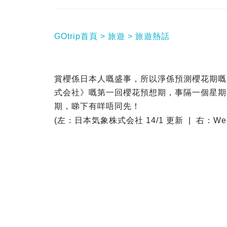
GOtrip首頁
旅遊
旅遊熱話
賞櫻係日本人嘅盛事，所以淨係預測櫻花期嘅
式会社》嘅第一回櫻花預想期，事隔一個星期另一
期，睇下有咩唔同先！
(左：日本気象株式会社 14/1 更新 | 右：Weath