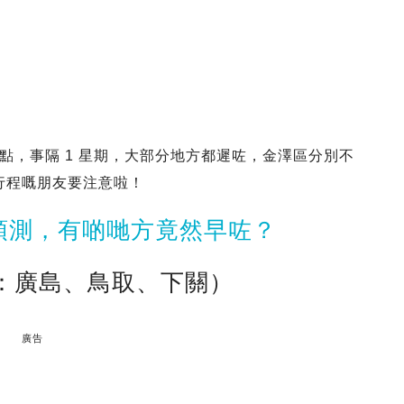
點，事隔 1 星期，大部分地方都遲咗，金澤區分別不
緊行程嘅朋友要注意啦！
預測，有啲哋方竟然早咗？
點：廣島、鳥取、下關）
廣告