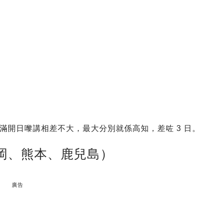
滿開日嚟講相差不大，最大分別就係高知，差咗 3 日。
福岡、熊本、鹿兒島）
廣告