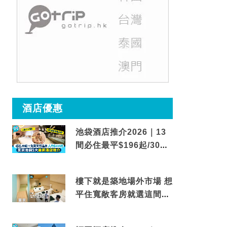
酒店優惠
池袋酒店推介2026｜13
間必住最平$196起/30秒
到車站/免費碳酸溫泉
樓下就是築地場外市場 想
平住寬敞客房就選這間東
京酒店