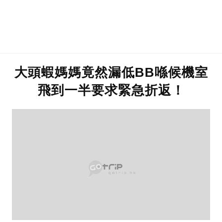
大頭蝦媽媽竟然漏低BB喺候機室
飛到一半要求緊急折返！