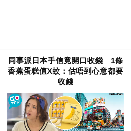
同事派日本手信竟開口收錢 1條
香蕉蛋糕值X蚊：估唔到心意都要
收錢