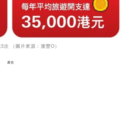
飛3次 （圖片來源：滙豐O）
廣告