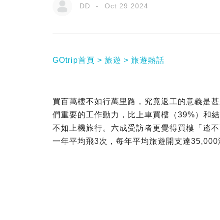
DD
Oct 29 2024
GOtrip首頁
旅遊
旅遊熱話
買百萬樓不如行萬里路，究竟返工的意義是甚麼
們重要的工作動力，比上車買樓（39%）和結
不如上機旅行。六成受訪者更覺得買樓「遙不
一年平均飛3次，每年平均旅遊開支達35,00