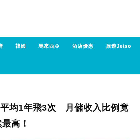
灣
韓國
馬來西亞
酒店優惠
旅遊Jetso
！平均1年飛3次 月儲收入比例竟
然最高！