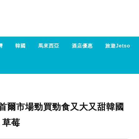
灣
韓國
馬來西亞
酒店優惠
旅遊Jetso
折！首爾市場勁買勁食又大又甜韓國
草莓