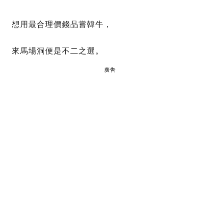
想用最合理價錢品嘗韓牛，
來馬場洞便是不二之選。
廣告