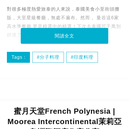
對很多極度熱愛旅泰的人來說，泰國美食小至街頭攤
販，大至星級餐廳，無處不遍布。然而， 曼谷這6家
高水準餐廳 更是精選中的精選！下次去泰國可千萬別
錯過了！會搥心肝的！
閱讀全文
Tags :
分子料理
印度料理
曼谷小吃
曼谷米芝蓮
蜜月天堂French Polynesia |
Moorea Intercontinental茉莉亞