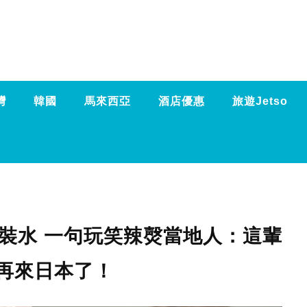
灣
韓國
馬來西亞
酒店優惠
旅遊Jetso
飲樽裝水 一句玩笑辣㷫當地人：這輩
再來日本了！