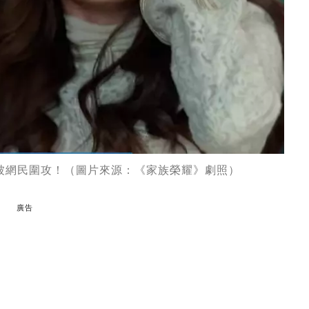
笑而被網民圍攻！（圖片來源：《家族榮耀》劇照）
廣告