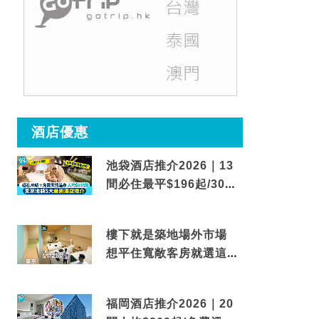
酒店優惠
池袋酒店推介2026｜13
間必住最平$196起/30秒
到車站/免費碳酸溫泉
樓下就是築地場外市場
想平住寬敞客房就選這間
東京酒店
福岡酒店推介2026｜20