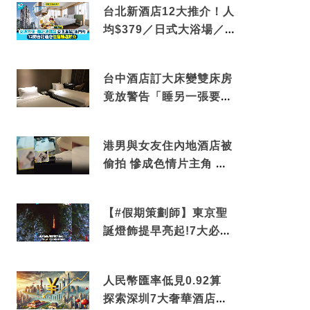
台北新酒店12大推介！人
均$379／日式大浴場／1
分鐘到捷運／米芝蓮推介
台中酒店訂大床變雙床房
竟放警告「睡另一張要加
錢」網民：好孤寒
港男與女友住內地酒店被
偷拍 慘成色情片主角 鏡
頭位置曝光 逾180間酒店
中招
【#假期策劃師】東京聖
誕燈飾提早亮起!7大必去
打卡點 快把路線收藏吧
人民幣匯率低見0.92算
探索深圳7大奢華酒店體