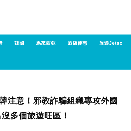
灣
韓國
馬來西亞
酒店優惠
旅遊Jetso
遊韓注意！邪教詐騙組織專攻外國
出沒多個旅遊旺區！