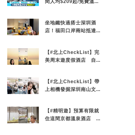
間人均$209起/免費溫泉/
近博多車站
坐地鐵快過搭士深圳酒
店！福田口岸兩站抵達
還有免費烘洗服務
【#北上CheckList】完
美周末遊度假酒店 自帶
電影院 必打卡深圳膠囊
列車
【#北上CheckList】帶
上相機發掘深圳南山文藝
角落 2天1夜住進海景套
房享受私人時光
【#精明遊】預算有限就
住這間京都溫泉酒店 車
站行5分鐘可達 必吃自助
早餐