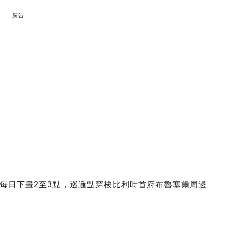
廣告
每日下晝2至3點，巡邏點穿梭比利時首府布魯塞爾周邊
：