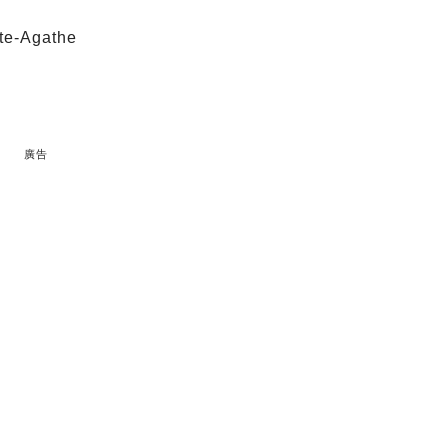
Ste-Agathe
廣告