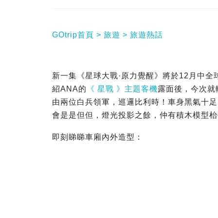
GOtrip首頁
旅遊
旅遊熱話
新一集《星球大戰·原力覺醒》將於12月中
紹ANA的
《 星戰 》主題客機
露面後
，今次就
由兩位白兵領軍，巡邏比利時！車身黑氣十足，
會是是但但，燈光投影之餘，仲有積木模型枱任
即刻睇睇車廂內外造型：