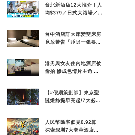
台北新酒店12大推介！人
均$379／日式大浴場／1
分鐘到捷運／米芝蓮推介
台中酒店訂大床變雙床房
竟放警告「睡另一張要加
錢」網民：好孤寒
港男與女友住內地酒店被
偷拍 慘成色情片主角 鏡
頭位置曝光 逾180間酒店
中招
【#假期策劃師】東京聖
誕燈飾提早亮起!7大必去
打卡點 快把路線收藏吧
人民幣匯率低見0.92算
探索深圳7大奢華酒店體