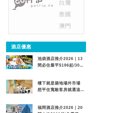
酒店優惠
池袋酒店推介2026｜13
間必住最平$196起/30秒
到車站/免費碳酸溫泉
樓下就是築地場外市場
想平住寬敞客房就選這間
東京酒店
福岡酒店推介2026｜20