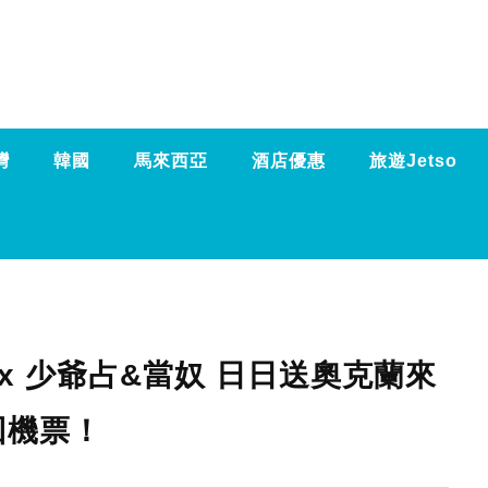
灣
韓國
馬來西亞
酒店優惠
旅遊Jetso
 x 少爺占&當奴 日日送奧克蘭來
回機票！