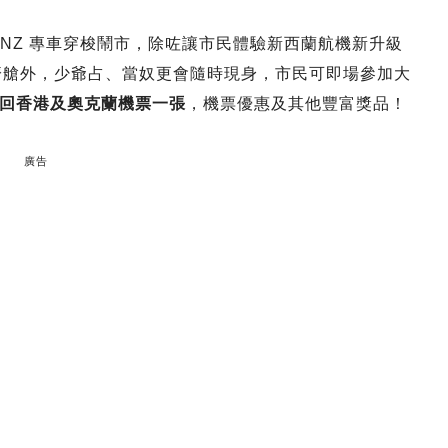
 Air NZ 專車穿梭鬧市，除咗讓市民體驗新西蘭航機新升級
豪華經濟艙外，少爺占、當奴更會隨時現身，市民可即場參加大
回香港及奧克蘭機票一張
，機票優惠及其他豐富獎品！
廣告