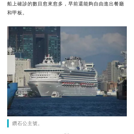
船上確診的數目愈來愈多，早前還能夠自由進出餐廳
和甲板。
鑽石公主號。