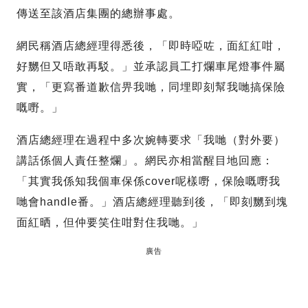
傳送至該酒店集團的總辦事處。
網民稱酒店總經理得悉後，「即時啞咗，面紅紅咁，
好嬲但又唔敢再駁。」並承認員工打爛車尾燈事件屬
實，「更寫番道歉信畀我哋，同埋即刻幫我哋搞保險
嘅嘢。」
酒店總經理在過程中多次婉轉要求「我哋（對外要）
講話係個人責任整爛」。網民亦相當醒目地回應：
「其實我係知我個車保係cover呢樣嘢，保險嘅嘢我
哋會handle番。」酒店總經理聽到後，「即刻嬲到塊
面紅晒，但仲要笑住咁對住我哋。」
廣告