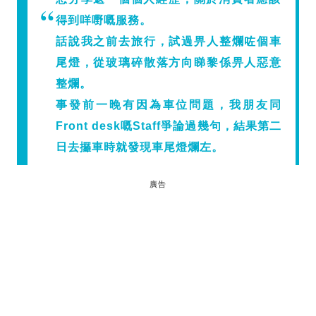
得到咩嘢嘅服務。
話說我之前去旅行，試過畀人整爛咗個車
尾燈，從玻璃碎散落方向睇黎係畀人惡意
整爛。
事發前一晚有因為車位問題，我朋友同
Front desk嘅Staff爭論過幾句，結果第二
日去攞車時就發現車尾燈爛左。
廣告