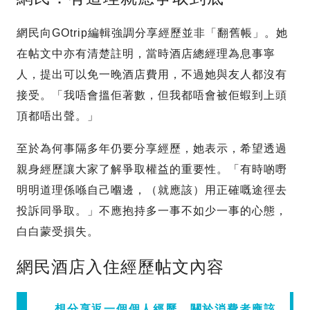
網民向GOtrip編輯強調分享經歷並非「翻舊帳」。她
在帖文中亦有清楚註明，當時酒店總經理為息事寧
人，提出可以免一晚酒店費用，不過她與友人都沒有
接受。「我唔會搵佢著數，但我都唔會被佢蝦到上頭
頂都唔出聲。」
至於為何事隔多年仍要分享經歷，她表示，希望透過
親身經歷讓大家了解爭取權益的重要性。「有時啲嘢
明明道理係喺自己嗰邊，（就應該）用正確嘅途徑去
投訴同爭取。」不應抱持多一事不如少一事的心態，
白白蒙受損失。
網民酒店入住經歷帖文內容
想分享返一個個人經歷，關於消費者應該