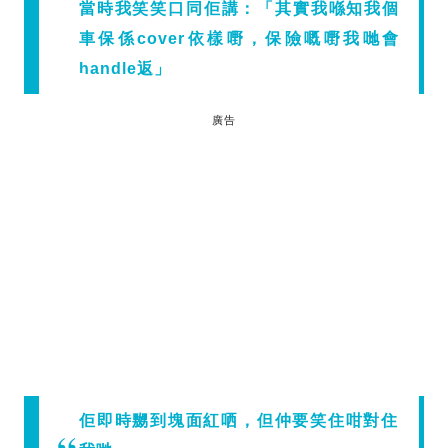
當時我笑笑口同佢講：「其實我喺知我個
車保係cover依樣嘢，保險嘅嘢我哋會
handle返」
廣告
佢即時嬲到塊面紅哂，但仲要笑住咁對住