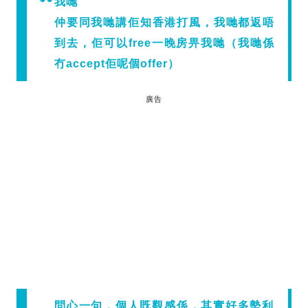
我哋
仲要同我哋講佢知香港打風，我哋都返唔
到去，佢可以free一晚房畀我哋（我哋係
冇accept佢呢個offer）
廣告
問心一句，個人既觀感係，其實好多勢利