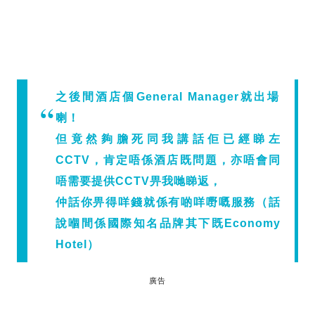
之後間酒店個General Manager就出場
喇！
但竟然夠膽死同我講話佢已經睇左
CCTV，肯定唔係酒店既問題，亦唔會同
唔需要提供CCTV畀我哋睇返，
仲話你畀得咩錢就係有啲咩嘢嘅服務（話
說嗰間係國際知名品牌其下既Economy
Hotel）
廣告