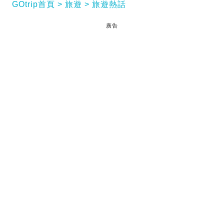
GOtrip首頁
旅遊
旅遊熱話
廣告
香港人去韓國旅行最鍾意就係買化妝品、護膚品同襪
仔做手信，間唔中仲會買下零食同泡菜畀自己返屋企
慢慢嘆。咁你又知唔知韓國人嚟香港旅行最鍾意買咩