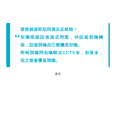
當然就係即刻同酒店反映啦！
佢哋唔認話係酒店問題，仲話返我哋轉
頭，話係我哋自己整爛屈佢哋。
即時我哋問佢哋睇左CCTV未，佢答未，
話之後會覆返我哋。
廣告