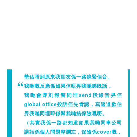
勢估唔到原來我朋友係一路錄緊佢音。
我哋嘅反應係如果佢唔畀我哋睇既話，
我哋會即刻報警同埋send段錄音畀佢
global office投訴佢先肯認，寫返道歉信
畀我哋同埋即係幫我哋搞保險嘅嘢。
（其實我係一路都知道如果我哋同車公司
講話係個人問題整爛左，保險係cover嘅，