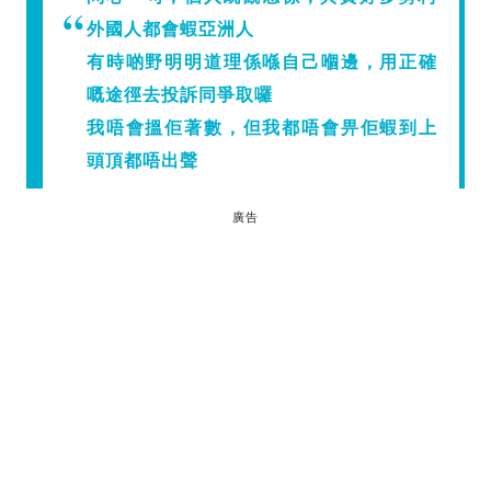
外國人都會蝦亞洲人
有時啲野明明道理係喺自己嗰邊，用正確
嘅途徑去投訴同爭取囉
我唔會搵佢著數，但我都唔會畀佢蝦到上
頭頂都唔出聲
廣告