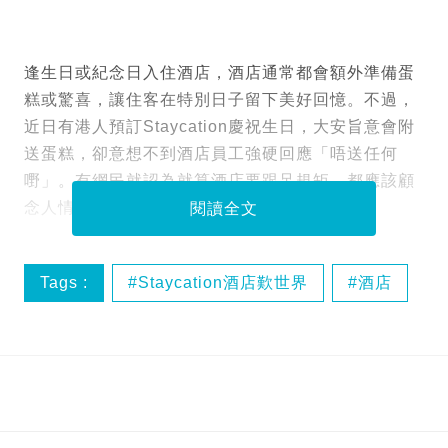
逢生日或紀念日入住酒店，酒店通常都會額外準備蛋
糕或驚喜，讓住客在特別日子留下美好回憶。不過，
近日有港人預訂Staycation慶祝生日，大安旨意會附
送蛋糕，卻意想不到酒店員工強硬回應「唔送任何
嘢」。有網民就認為就算酒店要跟足規矩，都應該顧
念人情味，直斥「好過分」！
閱讀全文
Tags :
Staycation酒店歎世界
酒店