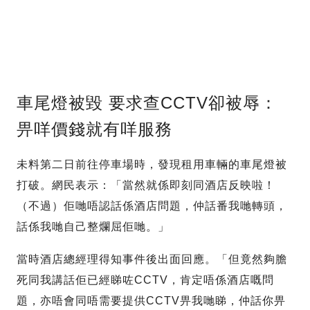
車尾燈被毀 要求查CCTV卻被辱：
畀咩價錢就有咩服務
未料第二日前往停車場時，發現租用車輛的車尾燈被
打破。網民表示：「當然就係即刻同酒店反映啦！
（不過）佢哋唔認話係酒店問題，仲話番我哋轉頭，
話係我哋自己整爛屈佢哋。」
當時酒店總經理得知事件後出面回應。「但竟然夠膽
死同我講話佢已經睇咗CCTV，肯定唔係酒店嘅問
題，亦唔會同唔需要提供CCTV畀我哋睇，仲話你畀