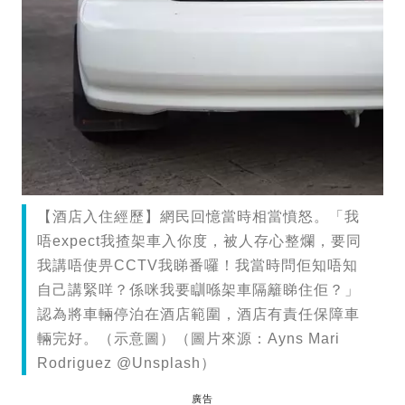
【酒店入住經歷】網民回憶當時相當憤怒。「我
唔expect我揸架車入你度，被人存心整爛，要同
我講唔使畀CCTV我睇番囉！我當時問佢知唔知
自己講緊咩？係咪我要瞓喺架車隔籬睇住佢？」
認為將車輛停泊在酒店範圍，酒店有責任保障車
輛完好。（示意圖）（圖片來源：Ayns Mari
Rodriguez @Unsplash）
廣告