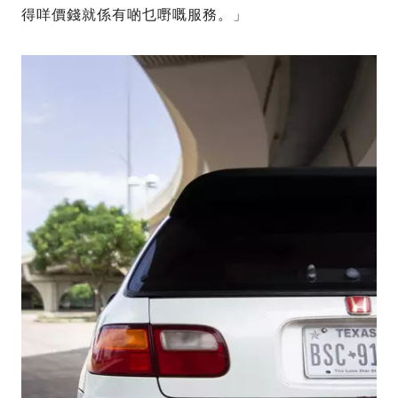
得咩價錢就係有啲乜嘢嘅服務。」